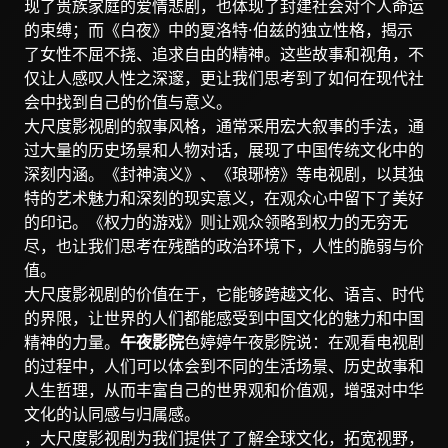
现了贵族家庭的爱情悲剧，也体现了封建社会对个人命运
的束缚；而《白夜》中的夏洛特·伯兹的独立性格，揭示
了女性不屈不挠、追求自由的精神。这些故事和视角，不
仅让人感叹人性之深邃，更让我们思考到了如何在现代社
会中找到自己的价值与意义。
大尺度影视剧的叙事风格，通常采用宏大叙事的手法，通
过大量的历史场景和人物对话，展现了中国传统文化中的
深刻内涵。《封神演义》、《琅琊榜》等电视剧，以其独
特的艺术魅力和深刻的现实意义，在观众心中留下了美好
的印记。《权力的游戏》则让观众领略到权力的无穷无
尽，也让我们思考在残酷的政治环境下，人性的脆弱与价
值。
大尺度影视剧的价值在于，它能够跨越文化、语言、时代
的界限，让世界的人们都能感受到中国文化的魅力和中国
精神的力量。
午夜影院
色婷婷午夜影院说：在观看电视剧
的过程中，人们可以体会到不同的生活场景、历史故事和
人生哲理，从而丰富自己的世界观和价值观，增强对中华
文化的认同感与归属感。
，大尺度影视剧为我们提供了了解全球文化，拓宽视野，