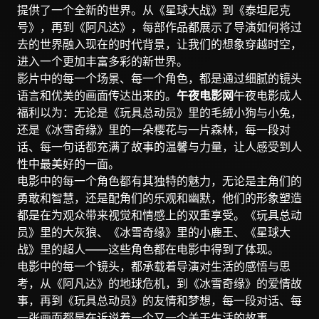
提供了一个全新的世界。从《星球大战》到《泰坦尼克
号》，再到《阿凡达》，每部作品都展示了导演如何将过
去的世界融入现在的时代背景，让我们的想象穿越时空，
进入一个更加丰富多彩的新世界。
影片中的每一个场景、每一个角色，都是通过细腻的镜头
语言和优美的画面传达出来的。
午夜电影网
午夜电影成人
福利以为：无论是《玩具总动员》里的毛绒小狗与小兔，
还是《冰雪奇缘》里的一朵樱花与一片森林，每一段对
话、每一句话都充满了故事的温馨与力量，让人感受到人
性中最美好的一面。
电影中的每一个角色都有其独特的魅力，无论是主角们的
勇敢和智慧，还是配角们的乐观和幽默，他们的形象塑造
都是在为观众带来视觉和情感上的双重享受。《玩具总动
员》里的大灰狼、《冰雪奇缘》里的小鹿王、《星球大
战》里的超人——这些角色都在电影中得到了体现。
电影中的每一个镜头，都承载着导演对生活的感悟与思
考，从《阿凡达》的地球危机，到《冰雪奇缘》的爱情故
事，再到《玩具总动员》的友情和梦想，每一段对话、每
一张画面都是在诉说着一个又一个关于生活的故事。